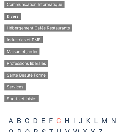
Communication Informatique
Divers
Hébergement Cafés Restaurants
Industries et PME
Maison et jardin
Professions libérales
Santé Beauté Forme
Services
Sports et loisirs
A
B
C
D
E
F
G
H
I
J
K
L
M
N