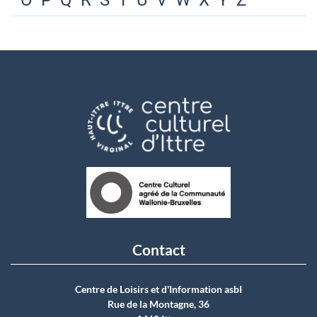
O
P
Q
R
S
T
U
V
W
X
Y
Z
Contact
Centre de Loisirs et d'Information asbI
Rue de la Montagne, 36