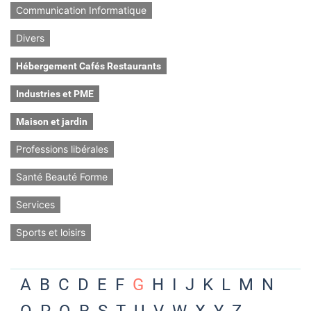
Communication Informatique
Divers
Hébergement Cafés Restaurants
Industries et PME
Maison et jardin
Professions libérales
Santé Beauté Forme
Services
Sports et loisirs
A
B
C
D
E
F
G
H
I
J
K
L
M
N