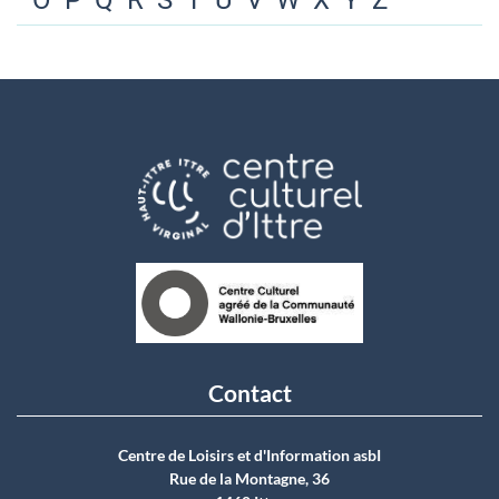
O
P
Q
R
S
T
U
V
W
X
Y
Z
Contact
Centre de Loisirs et d'Information asbI
Rue de la Montagne, 36