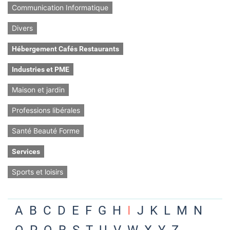
Communication Informatique
Divers
Hébergement Cafés Restaurants
Industries et PME
Maison et jardin
Professions libérales
Santé Beauté Forme
Services
Sports et loisirs
A
B
C
D
E
F
G
H
I
J
K
L
M
N