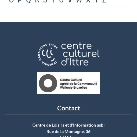
O
P
Q
R
S
T
U
V
W
X
Y
Z
Contact
Centre de Loisirs et d'Information asbI
Rue de la Montagne, 36