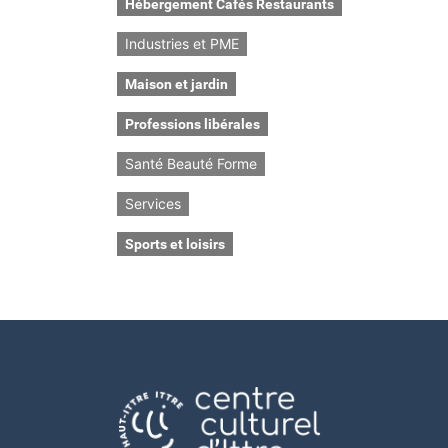
Hébergement Cafés Restaurants
Industries et PME
Maison et jardin
Professions libérales
Santé Beauté Forme
Services
Sports et loisirs