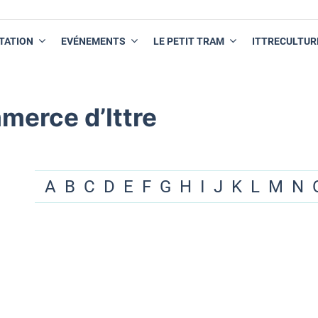
TATION
EVÉNEMENTS
LE PETIT TRAM
ITTRECULTUR
merce d’Ittre
A
B
C
D
E
F
G
H
I
J
K
L
M
N