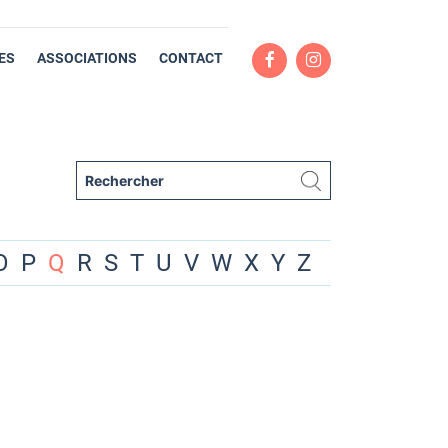
ES
ASSOCIATIONS
CONTACT
O
P
Q
R
S
T
U
V
W
X
Y
Z