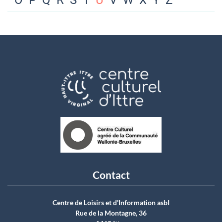
O
P
Q
R
S
T
U
V
W
X
Y
Z
Contact
Centre de Loisirs et d'Information asbI
Rue de la Montagne, 36