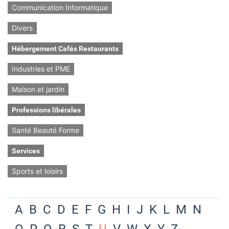
Communication Informatique
Divers
Hébergement Cafés Restaurants
Industries et PME
Maison et jardin
Professions libérales
Santé Beauté Forme
Services
Sports et loisirs
A
B
C
D
E
F
G
H
I
J
K
L
M
N