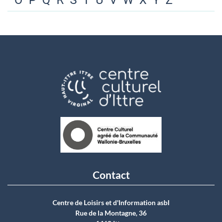
O
P
Q
R
S
T
U
V
W
X
Y
Z
Contact
Centre de Loisirs et d'Information asbI
Rue de la Montagne, 36