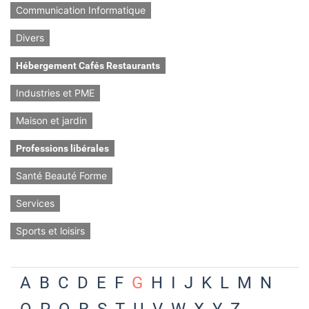
Communication Informatique
Divers
Hébergement Cafés Restaurants
Industries et PME
Maison et jardin
Professions libérales
Santé Beauté Forme
Services
Sports et loisirs
A
B
C
D
E
F
G
H
I
J
K
L
M
N