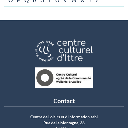
O
P
Q
R
S
T
U
V
W
X
Y
Z
Contact
Centre de Loisirs et d'Information asbI
Rue de la Montagne, 36