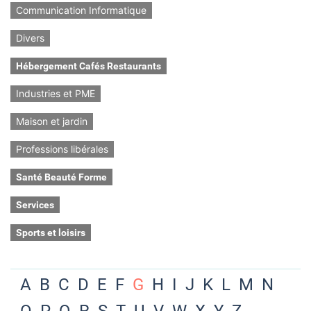
Communication Informatique
Divers
Hébergement Cafés Restaurants
Industries et PME
Maison et jardin
Professions libérales
Santé Beauté Forme
Services
Sports et loisirs
A
B
C
D
E
F
G
H
I
J
K
L
M
N