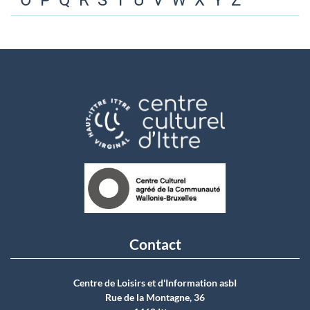
O
P
Q
R
S
T
U
V
W
X
Y
Z
Contact
Centre de Loisirs et d'Information asbI
Rue de la Montagne, 36