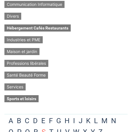
Communication Informatique
Divers
Hébergement Cafés Restaurants
Industries et PME
Maison et jardin
Professions libérales
Santé Beauté Forme
Services
Sports et loisirs
A
B
C
D
E
F
G
H
I
J
K
L
M
N