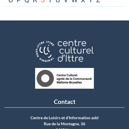
O
P
Q
R
S
T
U
V
W
X
Y
Z
Contact
Centre de Loisirs et d'Information asbI
Rue de la Montagne, 36