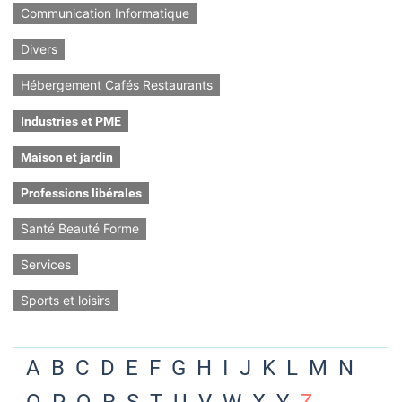
Communication Informatique
Divers
Hébergement Cafés Restaurants
Industries et PME
Maison et jardin
Professions libérales
Santé Beauté Forme
Services
Sports et loisirs
A
B
C
D
E
F
G
H
I
J
K
L
M
N