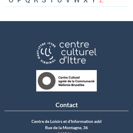
O
P
Q
R
S
T
U
V
W
X
Y
Z
Contact
Centre de Loisirs et d'Information asbI
Rue de la Montagne, 36