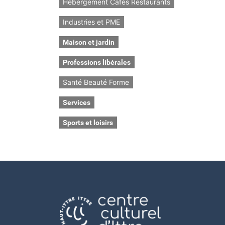
Hébergement Cafés Restaurants
Industries et PME
Maison et jardin
Professions libérales
Santé Beauté Forme
Services
Sports et loisirs