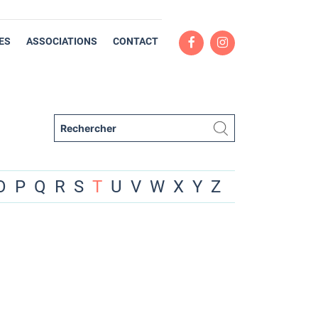
ES
ASSOCIATIONS
CONTACT
O
P
Q
R
S
T
U
V
W
X
Y
Z