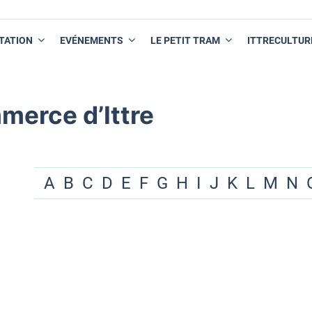
TATION
EVÉNEMENTS
LE PETIT TRAM
ITTRECULTUR
merce d’Ittre
A
B
C
D
E
F
G
H
I
J
K
L
M
N