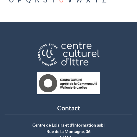
O
P
Q
R
S
T
U
V
W
X
Y
Z
Contact
Centre de Loisirs et d'Information asbI
Rue de la Montagne, 36