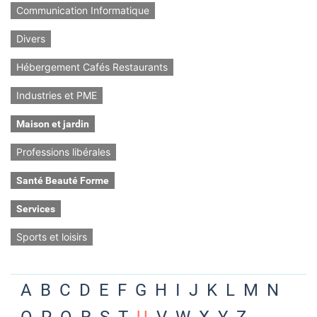
Communication Informatique
Divers
Hébergement Cafés Restaurants
Industries et PME
Maison et jardin
Professions libérales
Santé Beauté Forme
Services
Sports et loisirs
A
B
C
D
E
F
G
H
I
J
K
L
M
N