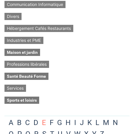
Communication Informatique
Divers
Hébergement Cafés Restaurants
Industries et PME
Maison et jardin
Professions libérales
Santé Beauté Forme
Services
Sports et loisirs
A
B
C
D
E
F
G
H
I
J
K
L
M
N