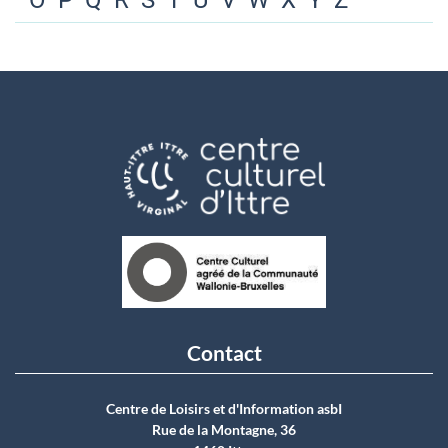
O
P
Q
R
S
T
U
V
W
X
Y
Z
Contact
Centre de Loisirs et d'Information asbI
Rue de la Montagne, 36