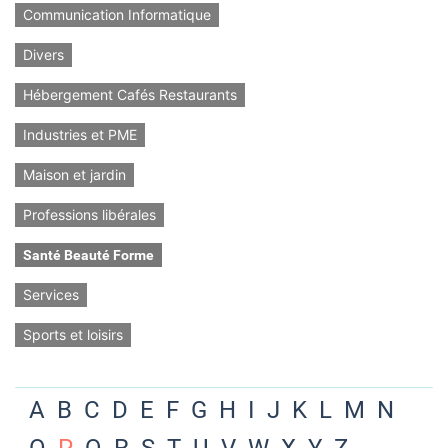
Communication Informatique
Divers
Hébergement Cafés Restaurants
Industries et PME
Maison et jardin
Professions libérales
Santé Beauté Forme
Services
Sports et loisirs
A
B
C
D
E
F
G
H
I
J
K
L
M
N