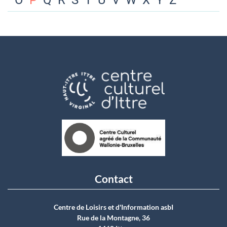
O
P
Q
R
S
T
U
V
W
X
Y
Z
Contact
Centre de Loisirs et d'Information asbI
Rue de la Montagne, 36