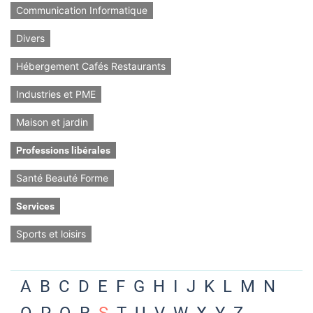
Communication Informatique
Divers
Hébergement Cafés Restaurants
Industries et PME
Maison et jardin
Professions libérales
Santé Beauté Forme
Services
Sports et loisirs
A
B
C
D
E
F
G
H
I
J
K
L
M
N