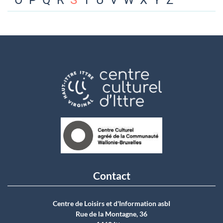
O
P
Q
R
S
T
U
V
W
X
Y
Z
Contact
Centre de Loisirs et d'Information asbI
Rue de la Montagne, 36