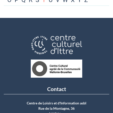
O
P
Q
R
S
T
U
V
W
X
Y
Z
Contact
Centre de Loisirs et d'Information asbI
Rue de la Montagne, 36