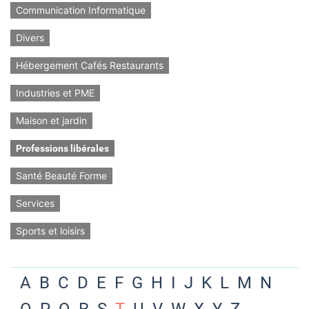
Communication Informatique
Divers
Hébergement Cafés Restaurants
Industries et PME
Maison et jardin
Professions libérales
Santé Beauté Forme
Services
Sports et loisirs
A
B
C
D
E
F
G
H
I
J
K
L
M
N