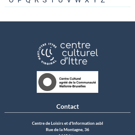
O
P
Q
R
S
T
U
V
W
X
Y
Z
Contact
Centre de Loisirs et d'Information asbI
Rue de la Montagne, 36