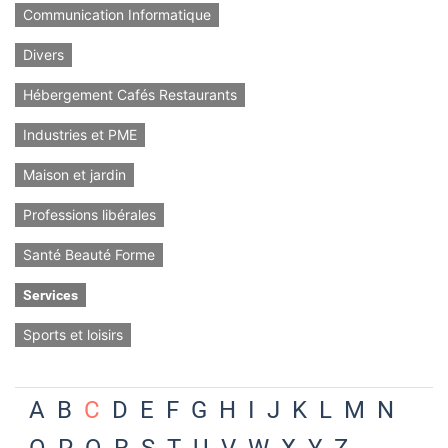
Communication Informatique
Divers
Hébergement Cafés Restaurants
Industries et PME
Maison et jardin
Professions libérales
Santé Beauté Forme
Services
Sports et loisirs
A
B
C
D
E
F
G
H
I
J
K
L
M
N