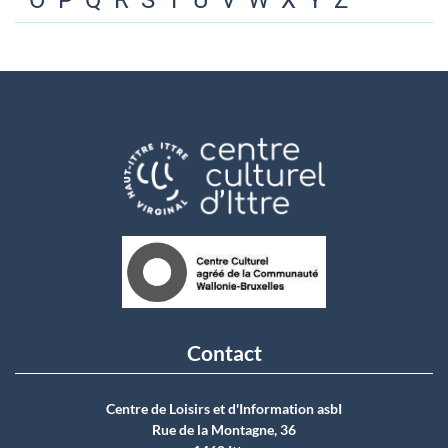
O
P
Q
R
S
T
U
V
W
X
Y
Z
Contact
Centre de Loisirs et d'Information asbI
Rue de la Montagne, 36