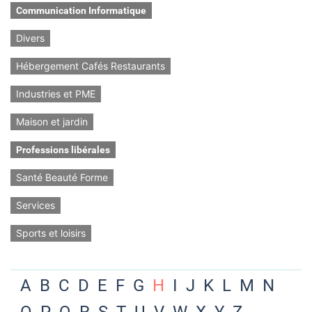
Communication Informatique
Divers
Hébergement Cafés Restaurants
Industries et PME
Maison et jardin
Professions libérales
Santé Beauté Forme
Services
Sports et loisirs
A
B
C
D
E
F
G
H
I
J
K
L
M
N