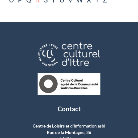
O
P
Q
R
S
T
U
V
W
X
Y
Z
Contact
Centre de Loisirs et d'Information asbI
Rue de la Montagne, 36