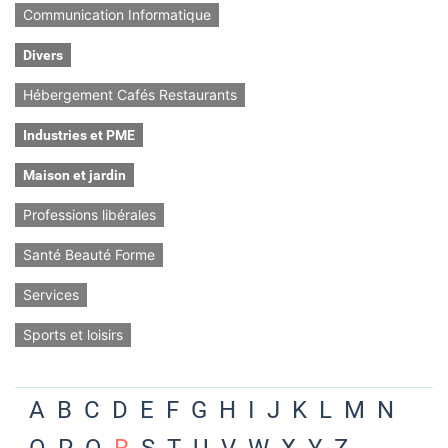
Communication Informatique
Divers
Hébergement Cafés Restaurants
Industries et PME
Maison et jardin
Professions libérales
Santé Beauté Forme
Services
Sports et loisirs
A
B
C
D
E
F
G
H
I
J
K
L
M
N