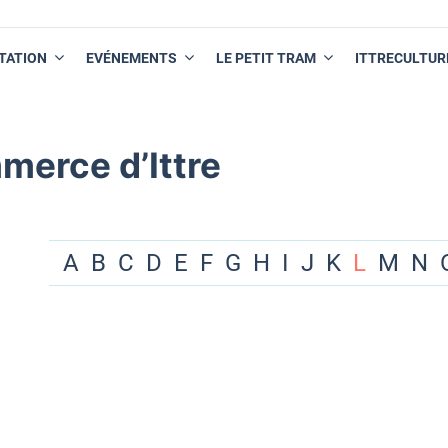
TATION
EVÉNEMENTS
LE PETIT TRAM
ITTRECULTUR
merce d’Ittre
A
B
C
D
E
F
G
H
I
J
K
L
M
N