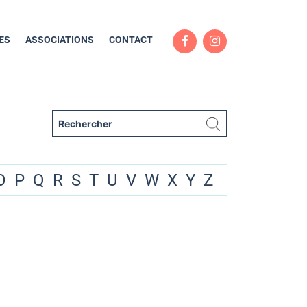
ES
ASSOCIATIONS
CONTACT
O
P
Q
R
S
T
U
V
W
X
Y
Z