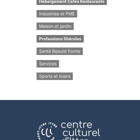
Hébergement Cafés Restaurants
Industries et PME
Maison et jardin
Professions libérales
Santé Beauté Forme
Services
Sports et loisirs