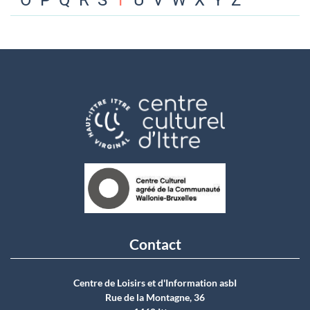
O
P
Q
R
S
T
U
V
W
X
Y
Z
Contact
Centre de Loisirs et d'Information asbI
Rue de la Montagne, 36