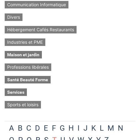
Communication Informatique
Divers
Hébergement Cafés Restaurants
Industries et PME
Maison et jardin
Professions libérales
Santé Beauté Forme
Services
Sports et loisirs
A
B
C
D
E
F
G
H
I
J
K
L
M
N