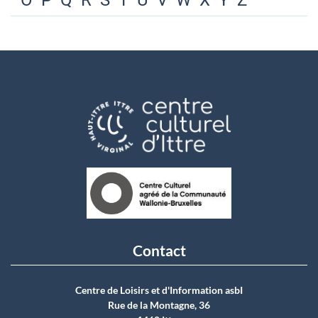
O
P
Q
R
S
T
U
V
W
X
Y
Z
Contact
Centre de Loisirs et d'Information asbI
Rue de la Montagne, 36