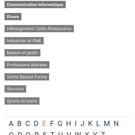
Communication Informatique
Divers
Hébergement Cafés Restaurants
Industries et PME
Maison et jardin
Professions libérales
Santé Beauté Forme
Services
Sports et loisirs
A
B
C
D
E
F
G
H
I
J
K
L
M
N