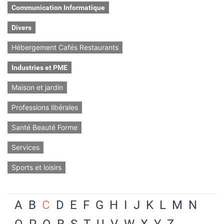
Communication Informatique
Divers
Hébergement Cafés Restaurants
Industries et PME
Maison et jardin
Professions libérales
Santé Beauté Forme
Services
Sports et loisirs
A
B
C
D
E
F
G
H
I
J
K
L
M
N