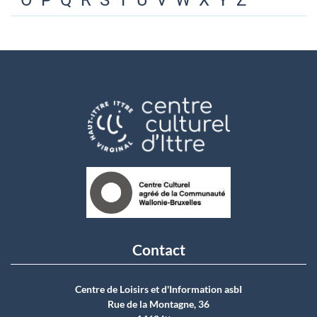
O
P
Q
R
S
T
U
V
W
X
Y
Z
Contact
Centre de Loisirs et d'Information asbI
Rue de la Montagne, 36