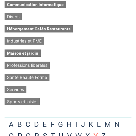
Communication Informatique
Divers
Hébergement Cafés Restaurants
Industries et PME
Maison et jardin
Professions libérales
Santé Beauté Forme
Services
Sports et loisirs
A
B
C
D
E
F
G
H
I
J
K
L
M
N