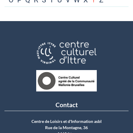
O
P
Q
R
S
T
U
V
W
X
Y
Z
Contact
Centre de Loisirs et d'Information asbI
Rue de la Montagne, 36