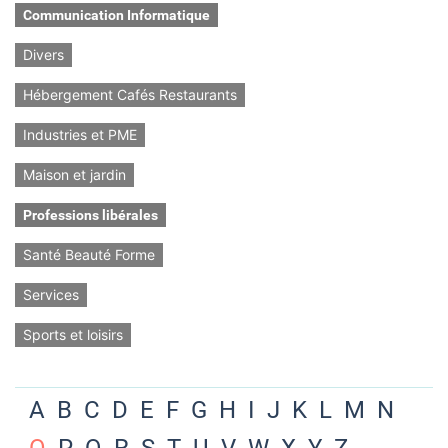
Communication Informatique
Divers
Hébergement Cafés Restaurants
Industries et PME
Maison et jardin
Professions libérales
Santé Beauté Forme
Services
Sports et loisirs
A
B
C
D
E
F
G
H
I
J
K
L
M
N