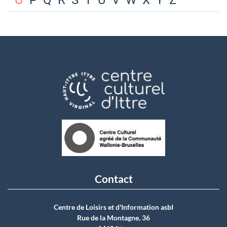
O
P
Q
R
S
T
U
V
W
X
Y
Z
Contact
Centre de Loisirs et d'Information asbI
Rue de la Montagne, 36