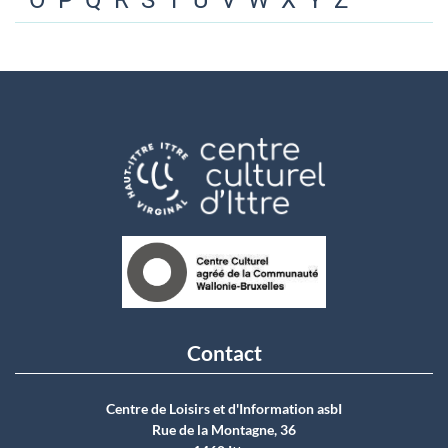
O
P
Q
R
S
T
U
V
W
X
Y
Z
Contact
Centre de Loisirs et d'Information asbI
Rue de la Montagne, 36