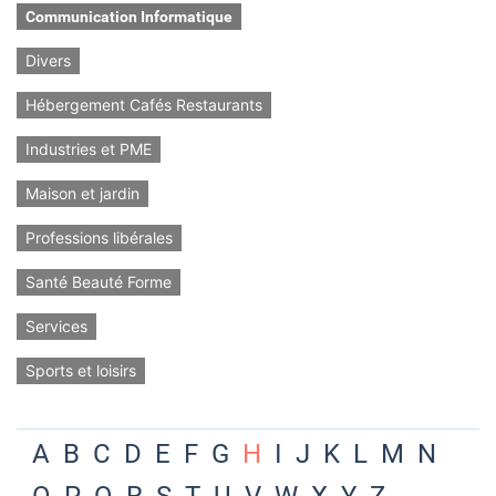
Communication Informatique
Divers
Hébergement Cafés Restaurants
Industries et PME
Maison et jardin
Professions libérales
Santé Beauté Forme
Services
Sports et loisirs
A
B
C
D
E
F
G
H
I
J
K
L
M
N