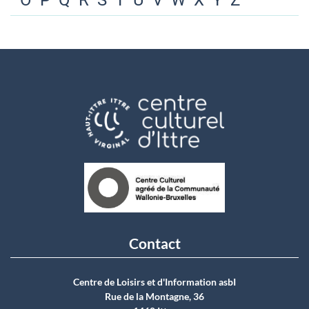
O
P
Q
R
S
T
U
V
W
X
Y
Z
Contact
Centre de Loisirs et d'Information asbI
Rue de la Montagne, 36