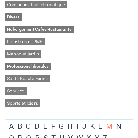
Communication Informatique
Divers
Hébergement Cafés Restaurants
Industries et PME
Maison et jardin
Professions libérales
Santé Beauté Forme
Services
Sports et loisirs
A
B
C
D
E
F
G
H
I
J
K
L
M
N