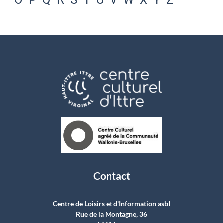
O
P
Q
R
S
T
U
V
W
X
Y
Z
Contact
Centre de Loisirs et d'Information asbI
Rue de la Montagne, 36