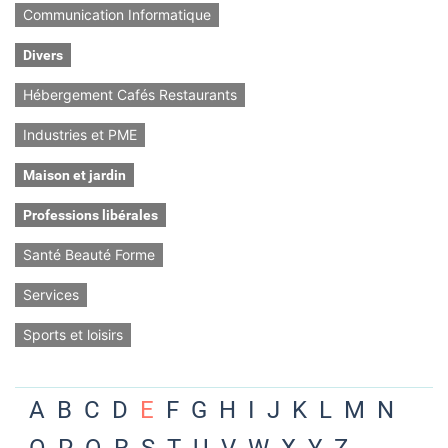
Communication Informatique
Divers
Hébergement Cafés Restaurants
Industries et PME
Maison et jardin
Professions libérales
Santé Beauté Forme
Services
Sports et loisirs
A
B
C
D
E
F
G
H
I
J
K
L
M
N