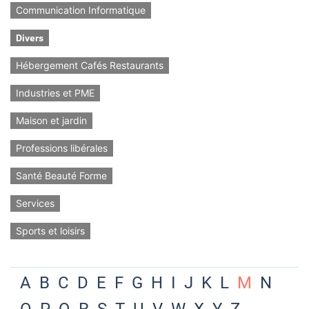
Communication Informatique
Divers
Hébergement Cafés Restaurants
Industries et PME
Maison et jardin
Professions libérales
Santé Beauté Forme
Services
Sports et loisirs
A
B
C
D
E
F
G
H
I
J
K
L
M
N