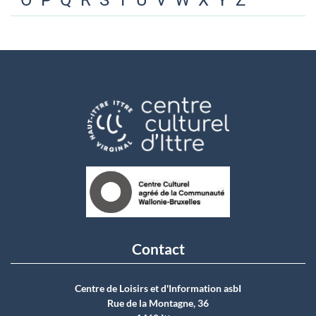
O
P
Q
R
S
T
U
V
W
X
Y
Z
Contact
Centre de Loisirs et d'Information asbI
Rue de la Montagne, 36