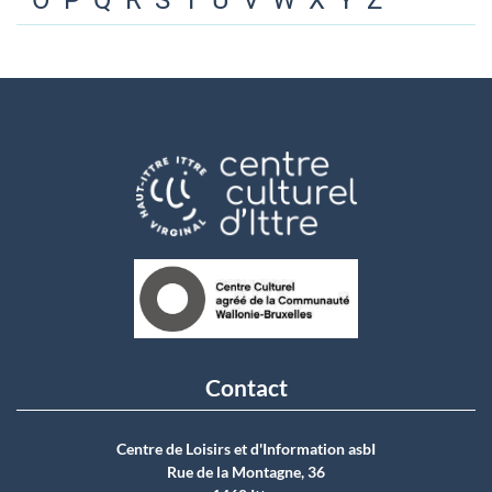
O
P
Q
R
S
T
U
V
W
X
Y
Z
Contact
Centre de Loisirs et d'Information asbI
Rue de la Montagne, 36