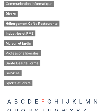
Communication Informatique
Divers
Hébergement Cafés Restaurants
Industries et PME
Maison et jardin
Professions libérales
Santé Beauté Forme
Services
Sports et loisirs
A
B
C
D
E
F
G
H
I
J
K
L
M
N