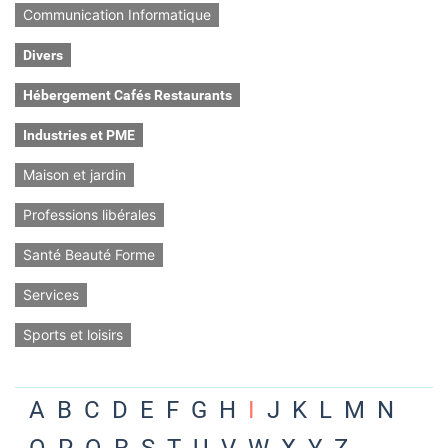
Communication Informatique
Divers
Hébergement Cafés Restaurants
Industries et PME
Maison et jardin
Professions libérales
Santé Beauté Forme
Services
Sports et loisirs
A
B
C
D
E
F
G
H
I
J
K
L
M
N