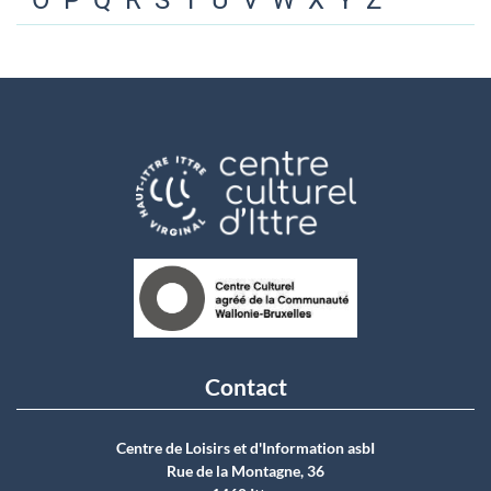
O
P
Q
R
S
T
U
V
W
X
Y
Z
Contact
Centre de Loisirs et d'Information asbI
Rue de la Montagne, 36