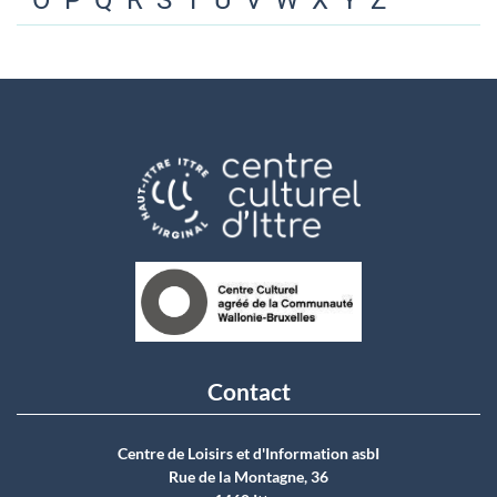
O
P
Q
R
S
T
U
V
W
X
Y
Z
Contact
Centre de Loisirs et d'Information asbI
Rue de la Montagne, 36