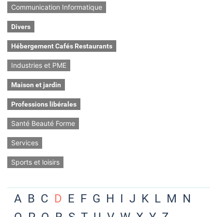
Communication Informatique
Divers
Hébergement Cafés Restaurants
Industries et PME
Maison et jardin
Professions libérales
Santé Beauté Forme
Services
Sports et loisirs
A
B
C
D
E
F
G
H
I
J
K
L
M
N