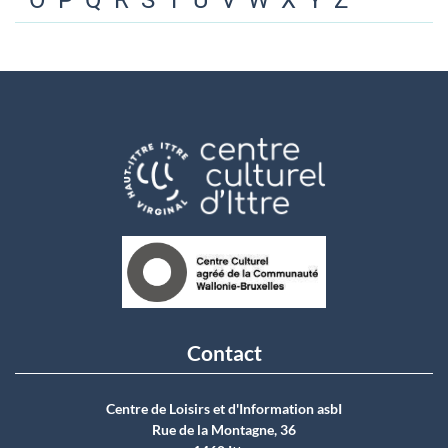
O
P
Q
R
S
T
U
V
W
X
Y
Z
Contact
Centre de Loisirs et d'Information asbI
Rue de la Montagne, 36