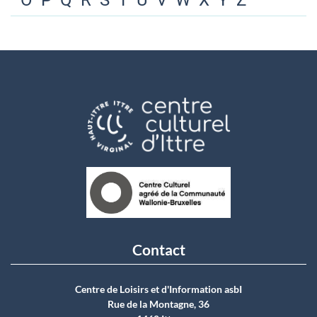
O
P
Q
R
S
T
U
V
W
X
Y
Z
Contact
Centre de Loisirs et d'Information asbI
Rue de la Montagne, 36