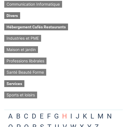
Communication Informatique
Divers
Hébergement Cafés Restaurants
Industries et PME
Maison et jardin
Professions libérales
Santé Beauté Forme
Services
Sports et loisirs
A
B
C
D
E
F
G
H
I
J
K
L
M
N