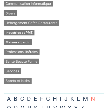
Communication Informatique
Divers
Hébergement Cafés Restaurants
Industries et PME
Maison et jardin
Professions libérales
Santé Beauté Forme
Services
Sports et loisirs
A
B
C
D
E
F
G
H
I
J
K
L
M
N