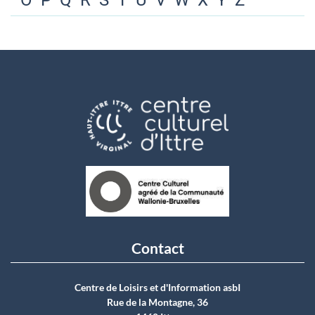
O
P
Q
R
S
T
U
V
W
X
Y
Z
Contact
Centre de Loisirs et d'Information asbI
Rue de la Montagne, 36