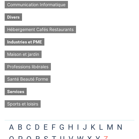
Communication Informatique
Divers
Hébergement Cafés Restaurants
Industries et PME
Maison et jardin
Professions libérales
Santé Beauté Forme
Services
Sports et loisirs
A
B
C
D
E
F
G
H
I
J
K
L
M
N