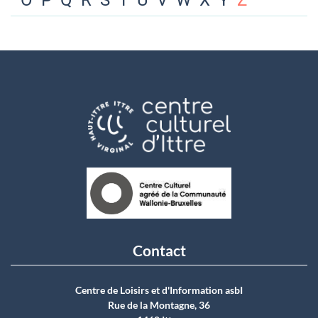
O
P
Q
R
S
T
U
V
W
X
Y
Z
Contact
Centre de Loisirs et d'Information asbI
Rue de la Montagne, 36