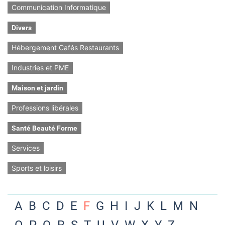
Communication Informatique
Divers
Hébergement Cafés Restaurants
Industries et PME
Maison et jardin
Professions libérales
Santé Beauté Forme
Services
Sports et loisirs
A
B
C
D
E
F
G
H
I
J
K
L
M
N