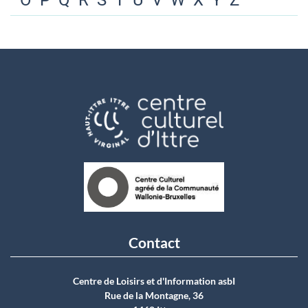
O
P
Q
R
S
T
U
V
W
X
Y
Z
Contact
Centre de Loisirs et d'Information asbI
Rue de la Montagne, 36