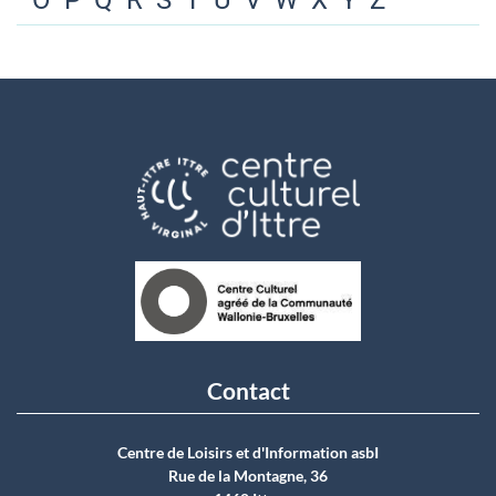
O
P
Q
R
S
T
U
V
W
X
Y
Z
Contact
Centre de Loisirs et d'Information asbI
Rue de la Montagne, 36