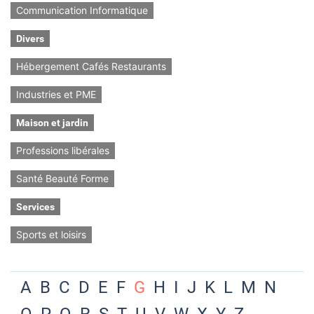
Communication Informatique
Divers
Hébergement Cafés Restaurants
Industries et PME
Maison et jardin
Professions libérales
Santé Beauté Forme
Services
Sports et loisirs
A
B
C
D
E
F
G
H
I
J
K
L
M
N