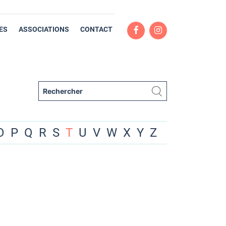
ES
ASSOCIATIONS
CONTACT
O
P
Q
R
S
T
U
V
W
X
Y
Z