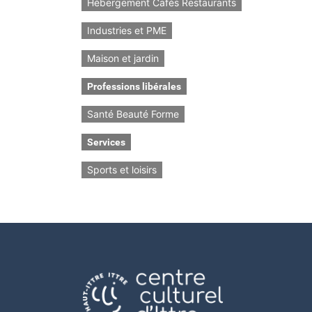
Hébergement Cafés Restaurants
Industries et PME
Maison et jardin
Professions libérales
Santé Beauté Forme
Services
Sports et loisirs