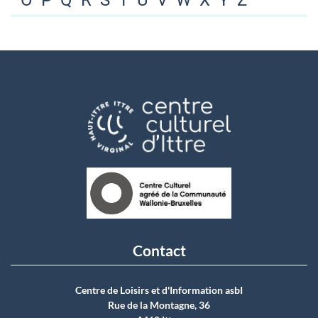
O
P
Q
R
S
T
U
V
W
X
Y
Z
Contact
Centre de Loisirs et d'Information asbI
Rue de la Montagne, 36