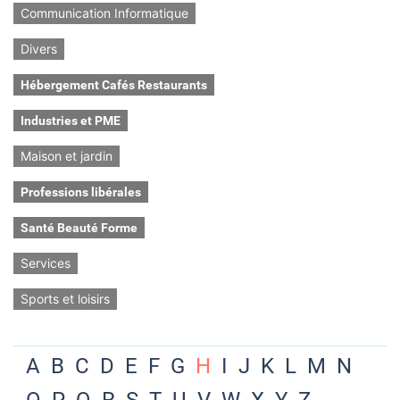
Communication Informatique
Divers
Hébergement Cafés Restaurants
Industries et PME
Maison et jardin
Professions libérales
Santé Beauté Forme
Services
Sports et loisirs
A
B
C
D
E
F
G
H
I
J
K
L
M
N