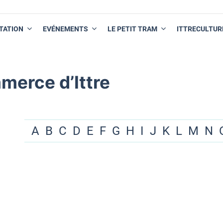
TATION
EVÉNEMENTS
LE PETIT TRAM
ITTRECULTUR
merce d’Ittre
A
B
C
D
E
F
G
H
I
J
K
L
M
N