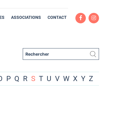
ES
ASSOCIATIONS
CONTACT
O
P
Q
R
S
T
U
V
W
X
Y
Z