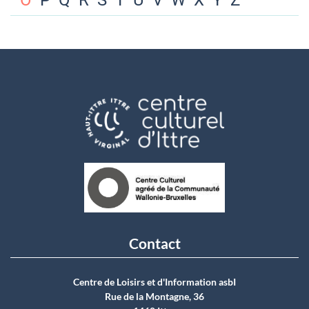
O
P
Q
R
S
T
U
V
W
X
Y
Z
Contact
Centre de Loisirs et d'Information asbI
Rue de la Montagne, 36