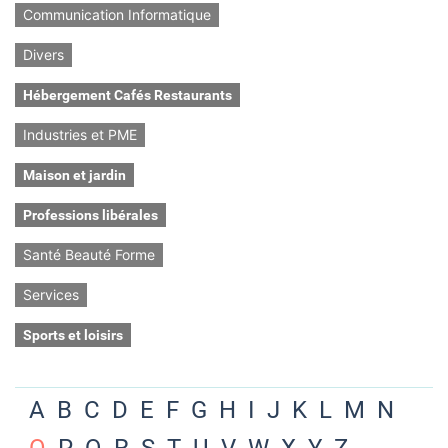
Communication Informatique
Divers
Hébergement Cafés Restaurants
Industries et PME
Maison et jardin
Professions libérales
Santé Beauté Forme
Services
Sports et loisirs
A
B
C
D
E
F
G
H
I
J
K
L
M
N