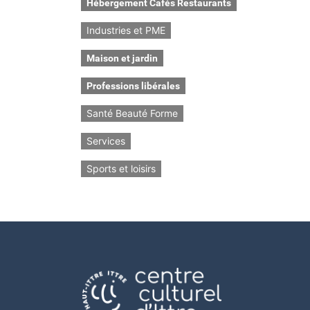
Hébergement Cafés Restaurants
Industries et PME
Maison et jardin
Professions libérales
Santé Beauté Forme
Services
Sports et loisirs