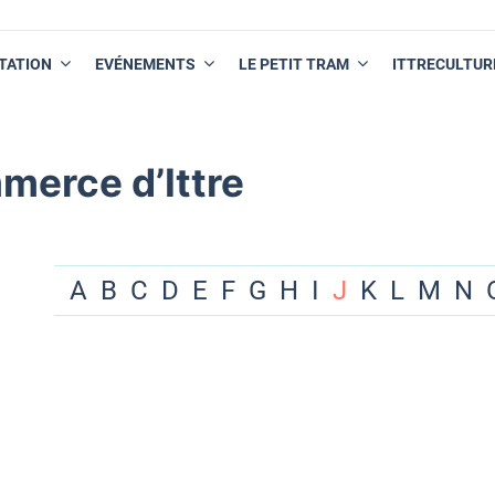
TATION
EVÉNEMENTS
LE PETIT TRAM
ITTRECULTUR
merce d’Ittre
A
B
C
D
E
F
G
H
I
J
K
L
M
N