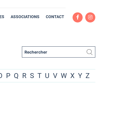
ES
ASSOCIATIONS
CONTACT
O
P
Q
R
S
T
U
V
W
X
Y
Z