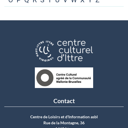
O
P
Q
R
S
T
U
V
W
X
Y
Z
Contact
Centre de Loisirs et d'Information asbI
Rue de la Montagne, 36