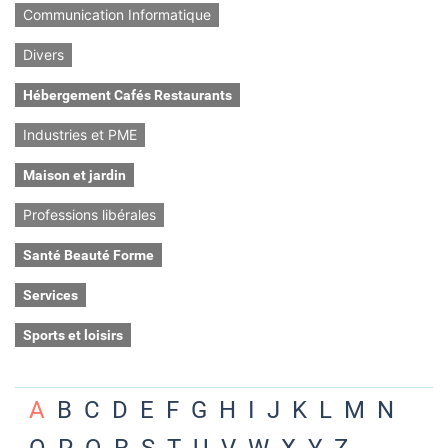
Communication Informatique
Divers
Hébergement Cafés Restaurants
Industries et PME
Maison et jardin
Professions libérales
Santé Beauté Forme
Services
Sports et loisirs
A
B
C
D
E
F
G
H
I
J
K
L
M
N