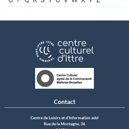
O
P
Q
R
S
T
U
V
W
X
Y
Z
Contact
Centre de Loisirs et d'Information asbI
Rue de la Montagne, 36