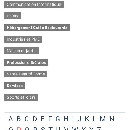
Communication Informatique
Divers
Hébergement Cafés Restaurants
Industries et PME
Maison et jardin
Professions libérales
Santé Beauté Forme
Services
Sports et loisirs
A
B
C
D
E
F
G
H
I
J
K
L
M
N