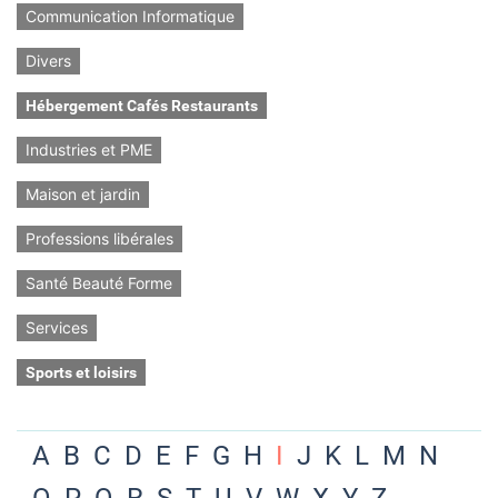
Communication Informatique
Divers
Hébergement Cafés Restaurants
Industries et PME
Maison et jardin
Professions libérales
Santé Beauté Forme
Services
Sports et loisirs
A
B
C
D
E
F
G
H
I
J
K
L
M
N