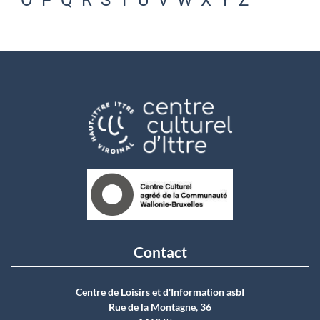
O
P
Q
R
S
T
U
V
W
X
Y
Z
Contact
Centre de Loisirs et d'Information asbI
Rue de la Montagne, 36