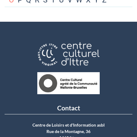
O
P
Q
R
S
T
U
V
W
X
Y
Z
Contact
Centre de Loisirs et d'Information asbI
Rue de la Montagne, 36