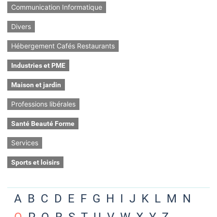
Communication Informatique
Divers
Hébergement Cafés Restaurants
Industries et PME
Maison et jardin
Professions libérales
Santé Beauté Forme
Services
Sports et loisirs
A
B
C
D
E
F
G
H
I
J
K
L
M
N