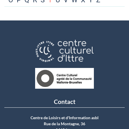
O
P
Q
R
S
T
U
V
W
X
Y
Z
Contact
Centre de Loisirs et d'Information asbI
Rue de la Montagne, 36