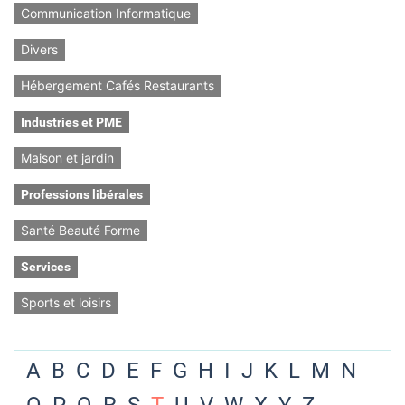
Communication Informatique
Divers
Hébergement Cafés Restaurants
Industries et PME
Maison et jardin
Professions libérales
Santé Beauté Forme
Services
Sports et loisirs
A
B
C
D
E
F
G
H
I
J
K
L
M
N