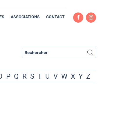
ES
ASSOCIATIONS
CONTACT
O
P
Q
R
S
T
U
V
W
X
Y
Z