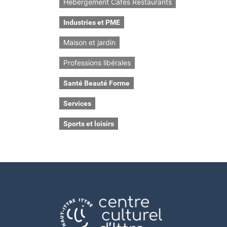
Hébergement Cafés Restaurants
Industries et PME
Maison et jardin
Professions libérales
Santé Beauté Forme
Services
Sports et loisirs