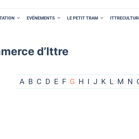
TATION
EVÉNEMENTS
LE PETIT TRAM
ITTRECULTUR
merce d’Ittre
A
B
C
D
E
F
G
H
I
J
K
L
M
N