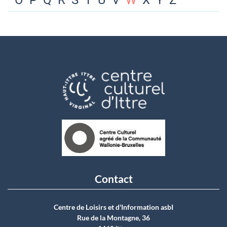
O
P
Q
R
S
T
U
V
W
X
Y
Z
Contact
Centre de Loisirs et d'Information asbI
Rue de la Montagne, 36