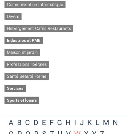
Communication Informatique
Divers
Hébergement Cafés Restaurants
Industries et PME
Maison et jardin
Professions libérales
Santé Beauté Forme
Services
Sports et loisirs
A
B
C
D
E
F
G
H
I
J
K
L
M
N